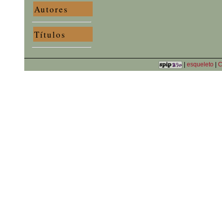
Autores
Títulos
|
esqueleto
|
C